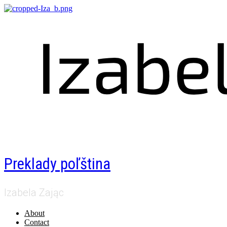
Preklady poľština
Izabela Zając
About
Contact